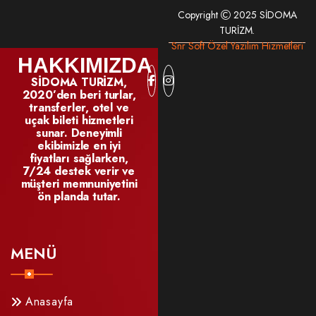
Copyright
2025 SİDOMA
TURİZM.
Snr Soft Özel Yazılım Hizmetleri
HAKKIMIZDA
SİDOMA TURİZM,
2020’den beri turlar,
transferler, otel ve
uçak bileti hizmetleri
sunar. Deneyimli
ekibimizle en iyi
fiyatları sağlarken,
7/24 destek verir ve
müşteri memnuniyetini
ön planda tutar.
MENÜ
Anasayfa