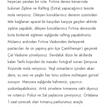
heyecan yaratan bir rota. Fırtına deresi kenarında
bulunan Zipline ve Rafting (Extra) yapacağımız tesiste
mola veriyoruz. Dileyen konuklarımız derenin üzerinden
tele bağlanan aparat ile karşıdan karşıya geçilen aktivite
zipline yapabilir, dileyen konuklarımız Fırtına deresinde
bota binilerek eğitmen eşliğinde rafting yapabilirsiniz.
Molamız ardından Fırtına Vadisinden ilerleyerek
pastacıları ile ün yapmış şirin ilçe Çamlıhemşin’i geçerek
Çat Vadisine yöneliyoruz. Sevdaluk dizisi ile akıllarda
kalan Tarihi köprüleri ile masalsı fotoğraf sunan Şenyuva
Köyünde mola veriyoruz. Yeşil ormanların içinden akan
dere, su sesi ve yeşilin her tonu sizlere muhteşem görsel
sunuyor. Manzara eşliğinde kahvenizi, çayınızı
yudumlayabilirsiniz. Artık zirvelere tırmanma vakti diyoruz
ve rotamızı Pokut ve Sal yaylasına çeviriyoruz. Ortalama
1 saat sürecek olan tırmanış parkurumuz araçla