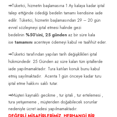
⇒
Tüketici, hizmetin başlamasına 1 Ay kalaya kadar iptal
talep ettiğinde ödediği bedelin tamamı kendisine iade
edilir. Tüketici, hizmetin başlamasından 29 – 20 gün
evvel sözleşmeyi iptal etmesi halinde gezi
bedelinin
%50’sini,
25 günden
az bir süre kala
ise
tamamını
acenteye ödemeyi kabul ve taahhüt eder.
⇒
Tüketici tarafından yapılan tarih değişiklikleri iptal
hükmündedir. 25 Günden az süre kalan tüm iptallerde
iade yapılmamaktadır. Tura katılan konuk bunu kabul
etmiş sayılmaktadır. Acenta 1 gün önceye kadar turu
iptal etme hakkını saklı tutar.
⇒
Müşteri kaynaklı gecikme , tur iptali , tur ertelemesi ,
tura yetişememe , müşteriden doğabilecek sorunlar
nedeniyle ücret iadesi yapılmamaktadır.
DEĞERLİ MİSAFİRLERİMİZ, HERHANGİ BİR