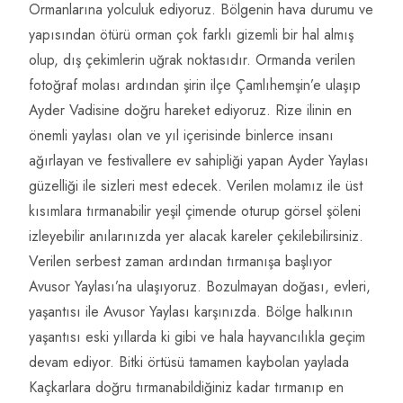
Ormanlarına yolculuk ediyoruz. Bölgenin hava durumu ve
yapısından ötürü orman çok farklı gizemli bir hal almış
olup, dış çekimlerin uğrak noktasıdır. Ormanda verilen
fotoğraf molası ardından şirin ilçe Çamlıhemşin’e ulaşıp
Ayder Vadisine doğru hareket ediyoruz. Rize ilinin en
önemli yaylası olan ve yıl içerisinde binlerce insanı
ağırlayan ve festivallere ev sahipliği yapan Ayder Yaylası
güzelliği ile sizleri mest edecek. Verilen molamız ile üst
kısımlara tırmanabilir yeşil çimende oturup görsel şöleni
izleyebilir anılarınızda yer alacak kareler çekilebilirsiniz.
Verilen serbest zaman ardından tırmanışa başlıyor
Avusor Yaylası’na ulaşıyoruz. Bozulmayan doğası, evleri,
yaşantısı ile Avusor Yaylası karşınızda. Bölge halkının
yaşantısı eski yıllarda ki gibi ve hala hayvancılıkla geçim
devam ediyor. Bitki örtüsü tamamen kaybolan yaylada
Kaçkarlara doğru tırmanabildiğiniz kadar tırmanıp en