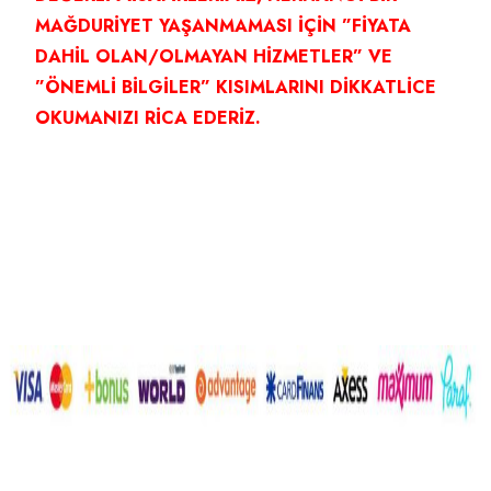
MAĞDURİYET YAŞANMAMASI İÇİN ”FİYATA
DAHİL OLAN/OLMAYAN HİZMETLER” VE
”ÖNEMLİ BİLGİLER” KISIMLARINI DİKKATLİCE
OKUMANIZI RİCA EDERİZ.