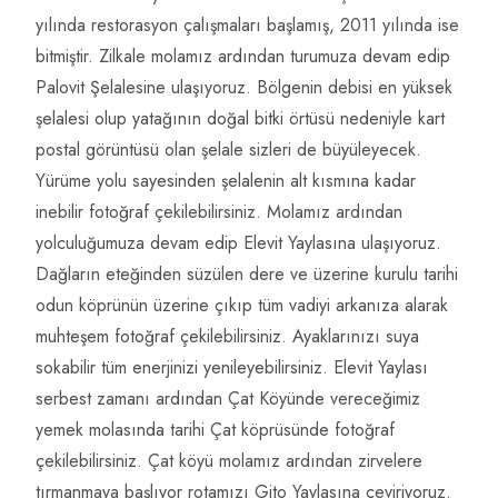
yılında restorasyon çalışmaları başlamış, 2011 yılında ise
bitmiştir. Zilkale molamız ardından turumuza devam edip
Palovit Şelalesine ulaşıyoruz. Bölgenin debisi en yüksek
şelalesi olup yatağının doğal bitki örtüsü nedeniyle kart
postal görüntüsü olan şelale sizleri de büyüleyecek.
Yürüme yolu sayesinden şelalenin alt kısmına kadar
inebilir fotoğraf çekilebilirsiniz. Molamız ardından
yolculuğumuza devam edip Elevit Yaylasına ulaşıyoruz.
Dağların eteğinden süzülen dere ve üzerine kurulu tarihi
odun köprünün üzerine çıkıp tüm vadiyi arkanıza alarak
muhteşem fotoğraf çekilebilirsiniz. Ayaklarınızı suya
sokabilir tüm enerjinizi yenileyebilirsiniz. Elevit Yaylası
serbest zamanı ardından Çat Köyünde vereceğimiz
yemek molasında tarihi Çat köprüsünde fotoğraf
çekilebilirsiniz. Çat köyü molamız ardından zirvelere
tırmanmaya başlıyor rotamızı Gito Yaylasına çeviriyoruz.