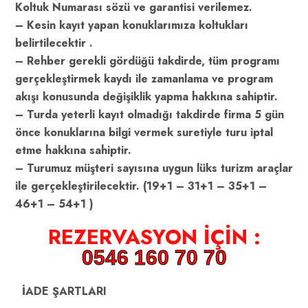
Koltuk Numarası sözü ve garantisi verilemez.
– Kesin kayıt yapan konuklarımıza koltukları
belirtilecektir .
– Rehber gerekli gördüğü takdirde, tüm programı
gerçekleştirmek kaydı ile zamanlama ve program
akışı konusunda değişiklik yapma hakkına sahiptir.
– Turda yeterli kayıt olmadığı takdirde firma 5 gün
önce konuklarına bilgi vermek suretiyle turu iptal
etme hakkına sahiptir.
– Turumuz müşteri sayısına uygun lüks turizm araçlar
ile gerçekleştirilecektir. (19+1 – 31+1 – 35+1 –
46+1 – 54+1 )
REZERVASYON İÇİN :
0546 160 70 70
İADE ŞARTLARI