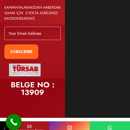
KAMPANYALARIMIZDAN HABERDAR
OLMAK İÇİN E-POSTA ADRESİNİZİ
KAYDEDEBİLİRSİNİZ.
SUBSCRIBE
BELGE NO :
13909
Telefon Numaranız
Mail Adresiniz
Hangi Tur İçin Sizi Arayalım ?
↓