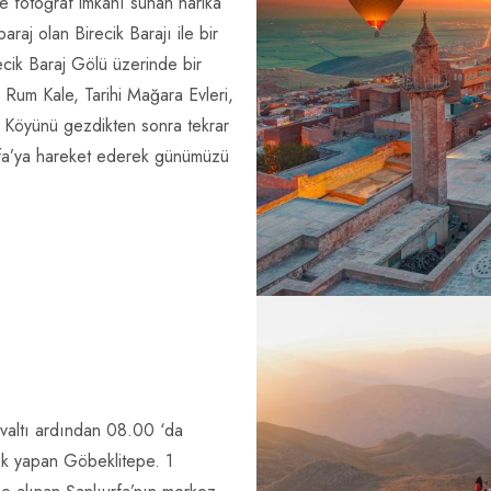
le fotoğraf imkanı sunan harika
raj olan Birecik Barajı ile bir
ecik Baraj Gölü üzerinde bir
 Rum Kale, Tarihi Mağara Evleri,
an Köyünü gezdikten sonra tekrar
urfa’ya hareket ederek günümüzü
hvaltı ardından 08.00 ‘da
klık yapan Göbeklitepe. 1