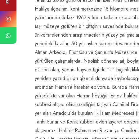
Temmuz 2018 günü Unesco Tarihsel Miras Listesin
Haliliye ilçesinin, kent merkezine 18 kilometre me
yakınlarında ilk kez 1963 yılında tarlasını karasa
taşı müzeye götüren bir çiftçinin sayesinde bulun
üniversitelerinden araştırmacıların yüzey çalışmala
yerindeki kazılar, 50 yılı aşkın süredir devam ed
Alman Arkeoloji Enstitüsü ve Şanlıurfa Müzesince 
yürütülen çalışmalarda, Neolitik döneme ait, boylar
60 ton olan, yabani hayvan figürlü “T” biçimli dikili
yeniden yazıldığı bu gizemli dünyada kaybolacağ
ardından Harran’a hareket ediyoruz. Burada Harr
yükseklikte var olan Harran höyüğü, Emevi halifesi
kubbesi ahşap olma özelliğini taşıyan Camii el Fir
yer alan Anadolu’da kurulan İlk İslam Medresesi (Ha
Tarihi Surlar ve Konik kubbeli evleri ziyaret ediyo
ulaşıyoruz. Halil-ür Rahman ve Rızvaniye Camileri,