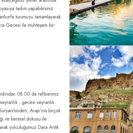
 edeceğimiz yerler arasında.
yasıya tadım yapabilirsiniz.
 Şanlıurfa turumuzu tamamlayarak
ra Gecesi ile muhteşem bir
ı ardından 08.00 da rehberimiz
seyranlık , gecesi seyranlık
 Süryani’sinden, Arap’ına birçok
liği ve kentsel dokusu ile
 olarak yolculuğumuz Dara Antik