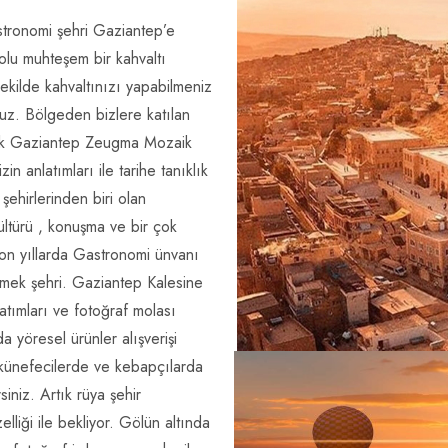
stronomi şehri Gaziantep’e
dolu muhteşem bir kahvaltı
şekilde kahvaltınızı yapabilmeniz
uz. Bölgeden bizlere katılan
arak Gaziantep Zeugma Mozaik
n anlatımları ile tarihe tanıklık
hirlerinden biri olan
ültürü , konuşma ve bir çok
Son yıllarda Gastronomi ünvanı
yemek şehri. Gaziantep Kalesine
atımları ve fotoğraf molası
a yöresel ürünler alışverişi
r künefecilerde ve kebapçılarda
rsiniz. Artık rüya şehir
elliği ile bekliyor. Gölün altında