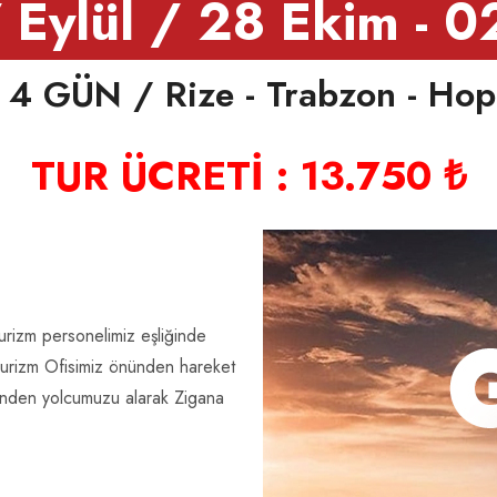
 Eylül / 28 Ekim - 
4 GÜN / Rize - Trabzon - Hopa
TUR ÜCRETİ : 13.750 ₺
Turizm personelimiz eşliğinde
Turizm Ofisimiz önünden hareket
nden yolcumuzu alarak Zigana