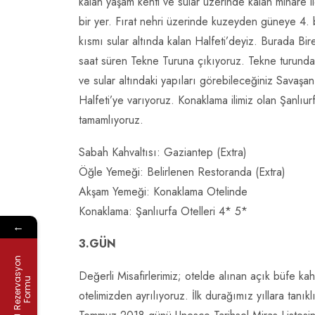
kalan yaşam kenti ve sular üzerinde kalan minare i
bir yer. Fırat nehri üzerinde kuzeyden güneye 4. ba
kısmı sular altında kalan Halfeti’deyiz. Burada Bir
saat süren Tekne Turuna çıkıyoruz. Tekne turunda
ve sular altındaki yapıları görebileceğiniz Savaş
Halfeti’ye varıyoruz. Konaklama ilimiz olan Şanlı
tamamlıyoruz.
Sabah Kahvaltısı: Gaziantep (Extra)
Öğle Yemeği: Belirlenen Restoranda (Extra)
Akşam Yemeği: Konaklama Otelinde
Konaklama: Şanlıurfa Otelleri 4* 5*
←
3.GÜN
R
e
z
e
r
v
s
y
o
n
F
o
r
m
Değerli Misafirlerimiz; otelde alınan açık büfe ka
a
u
otelimizden ayrılıyoruz. İlk durağımız yıllara tanı