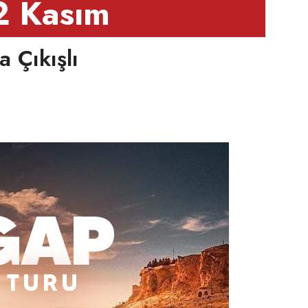
02 Kasım
 Çıkışlı