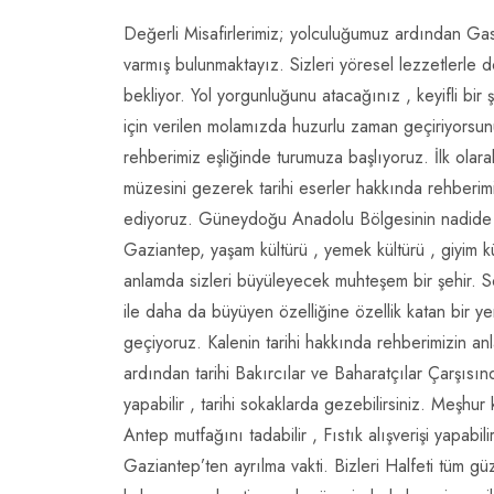
Değerli Misafirlerimiz; yolculuğumuz ardından Ga
varmış bulunmaktayız. Sizleri yöresel lezzetlerle 
bekliyor. Yol yorgunluğunu atacağınız , keyifli bir 
için verilen molamızda huzurlu zaman geçiriyorsun
rehberimiz eşliğinde turumuza başlıyoruz. İlk ol
müzesini gezerek tarihi eserler hakkında rehberimizi
ediyoruz. Güneydoğu Anadolu Bölgesinin nadide şe
Gaziantep, yaşam kültürü , yemek kültürü , giyim k
anlamda sizleri büyüleyecek muhteşem bir şehir. 
ile daha da büyüyen özelliğine özellik katan bir 
geçiyoruz. Kalenin tarihi hakkında rehberimizin anl
ardından tarihi Bakırcılar ve Baharatçılar Çarşısınd
yapabilir , tarihi sokaklarda gezebilirsiniz. Meşhu
Antep mutfağını tadabilir , Fıstık alışverişi yapabili
Gaziantep’ten ayrılma vakti. Bizleri Halfeti tüm güz