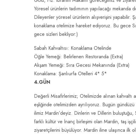
Gölü, Hz. İbrahim Makamı göreceğimiz ve ziyaret
Yöresel ürünlerin tadımının yapılacağı mekanda do
Dileyenler yöresel ürünlerin alışverişini yapabilir.
konaklama otelimize hareket ediyoruz. Bu gece Sı
gece sizleri bekliyor:)
Sabah Kahvaltısı: Konaklama Otelinde
Öğle Yemeği: Belirlenen Restoranda (Extra)
Akşam Yemeği: Sıra Gecesi Mekanında (Extra)
Konaklama: Şanlıurfa Otelleri 4* 5*
4.GÜN
Değerli Misafirlerimiz; Otelimizde alınan kahvalt
eşliğinde otelimizden ayrılıyoruz. Bugün gündüzü 
ilimiz Mardin’deyiz. Dinlerin ve Dillerin buluştuğu,
farklı kültür ve İnanç birleşimi olan Mardin, taş işçi
ziyaretçilerini büyülüyor. Mardin iline ulaşınca ilk