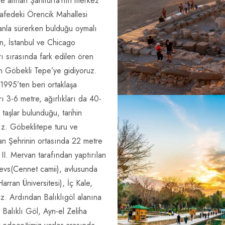
e alınan Şanlıurfa’nın merkez
safedeki Örencik Mahallesi
banla sürerken bulduğu oymalı
an, İstanbul ve Chicago
rı sırasında fark edilen ören
en Göbekli Tepe’ye gidiyoruz.
1995’ten beri ortaklaşa
ı 3-6 metre, ağırlıkları da 40-
 taşlar bulunduğu, tarihin
ız. Göbeklitepe turu ve
an Şehrinin ortasında 22 metre
 II. Mervan tarafından yaptırılan
devs(Cennet camii), avlusunda
rran Üniversitesi), İç Kale,
ruz. Ardından Balıklıgöl alanına
 Balıklı Göl, Ayn-el Zeliha