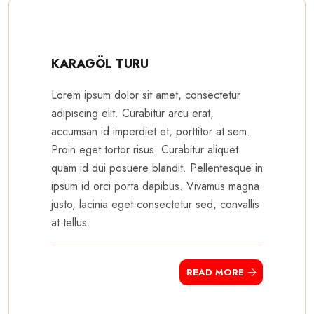
KARAGÖL TURU
Lorem ipsum dolor sit amet, consectetur
adipiscing elit. Curabitur arcu erat,
accumsan id imperdiet et, porttitor at sem.
Proin eget tortor risus. Curabitur aliquet
quam id dui posuere blandit. Pellentesque in
ipsum id orci porta dapibus. Vivamus magna
justo, lacinia eget consectetur sed, convallis
at tellus.
READ MORE