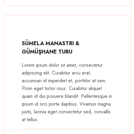
SÜMELA MANASTRI &
GÜMÜŞHANE TURU
Lorem ipsum dolor sit amet, consectetur
adipiscing elit. Curabitur arcu erat,
accumsan id imperdiet et, porttitor at sem.
Proin eget tortor risus. Curabitur aliquet
quam id dui posuere blandit. Pellentesque in
ipsum id orci porta dapibus. Vivamus magna
justo, lacinia eget consectetur sed, convallis
at tellus.