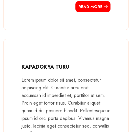
READ MORE
KAPADOKYA TURU
Lorem ipsum dolor sit amet, consectetur
adipiscing elit. Curabitur arcu erat,
accumsan id imperdiet et, porttitor at sem.
Proin eget tortor risus. Curabitur aliquet
quam id dui posuere blandit. Pellentesque in
ipsum id orci porta dapibus. Vivamus magna
justo, lacinia eget consectetur sed, convallis