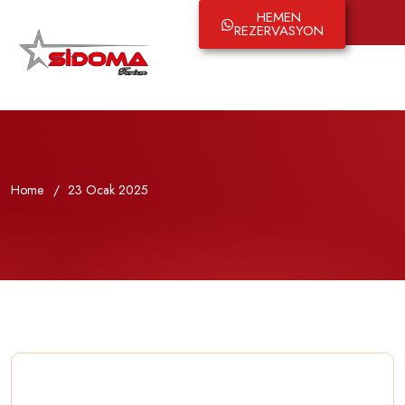
HEMEN
English
REZERVASYON
Home
23 Ocak 2025