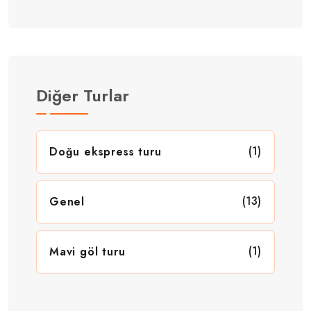
Diğer Turlar
(1)
Doğu ekspress turu
(13)
Genel
(1)
Mavi göl turu