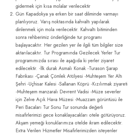
gidermek için kısa molalar verilecektir
Gün Kapadokya ya erken bir saat diliminde varmayı
planlıyoruz. Varış noktasında kahvaltı yapılarak
dinlenmek için mola verilecektir. Kahvaltı bitiminden
sonra rehberimiz önderliğinde tur programı
başlayacaktır. Her gezilen yer ile ilgili tüm bilgiler size
aktarılacaktır. Tur Programında Gezilecek Yerler Tur
programımızda sırası ile aşağıda ki yerler ziyaret
edilecektir. -İlk durak Asmalı Konak -Turason Şarap
Fabrikası -Çanak Çömlek Atölyesi -Muhteşem Yer Altı
Şehri -Uçhisar Kalesi -Sallanan Köprü -Kızılırmak ziyareti
-Muhteşem manzaralı Devrent Vadisi -Müze severler
için Zelve Açık Hava Müzesi -Muazzam görüntüsü ile
Peri Bacaları Tur Sonu Tur sonunda değerli
misafirlerimizi gece konaklayacakları otele götürüyoruz.
Akşam yemeği konuklarımıza otelde ikram edilecektir.
Extra Verilen Hizmetler Misafirlerimizden isteyenler