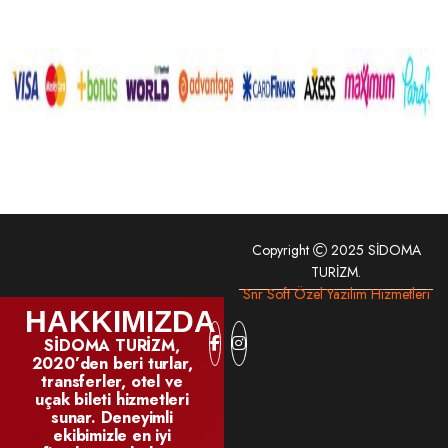
Copyright
2025 SİDOMA
TURİZM.
Snr Soft Özel Yazılım Hizmetleri
HAKKIMIZDA
SİDOMA TURİZM,
2020’den beri turlar,
transferler, otel ve
uçak bileti hizmetleri
sunar. Deneyimli
ekibimizle en iyi