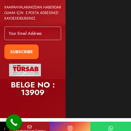
KAMPANYALARIMIZDAN HABERDAR
OLMAK İÇİN E-POSTA ADRESİNİZİ
KAYDEDEBİLİRSİNİZ.
SUBSCRIBE
BELGE NO :
13909
Telefon Numaranız
Mail Adresiniz
Hangi Tur İçin Sizi Arayalım ?
↓
Rezervasyon Formu