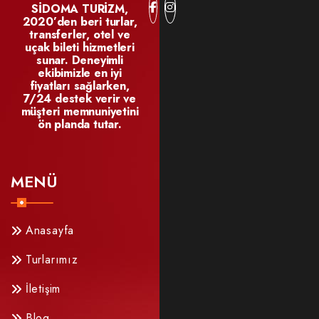
SİDOMA TURİZM,
2020’den beri turlar,
transferler, otel ve
uçak bileti hizmetleri
sunar. Deneyimli
ekibimizle en iyi
fiyatları sağlarken,
7/24 destek verir ve
müşteri memnuniyetini
ön planda tutar.
MENÜ
Anasayfa
Turlarımız
İletişim
Blog