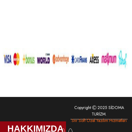
Copyright
2025 SİDOMA
TURİZM.
Snr Soft Özel Yazılım Hizmetleri
HAKKIMIZDA