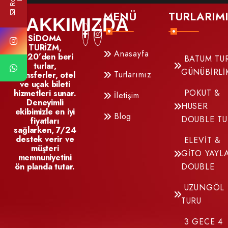
MENÜ
TURLARIM
HAKKIMIZDA
SİDOMA
TURİZM,
Anasayfa
2020’den beri
BATUM TUR
turlar,
GÜNÜBİRLİ
Turlarımız
transferler, otel
ve uçak bileti
POKUT &
hizmetleri sunar.
İletişim
Deneyimli
HUSER
ekibimizle en iyi
Blog
DOUBLE TU
fiyatları
sağlarken, 7/24
destek verir ve
ELEVİT &
müşteri
GİTO YAYL
memnuniyetini
ön planda tutar.
DOUBLE
UZUNGÖL
TURU
3 GECE 4