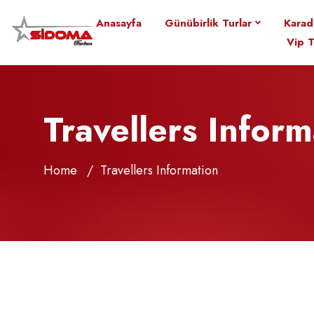
sidomaturizm@gmail.com
0546 160 7070
Anasayfa
Günübirlik Turlar
Karad
Vip T
Travellers Inform
Home
Travellers Information