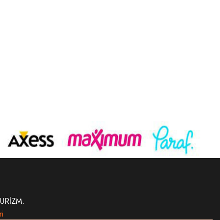
URİZM.
ri