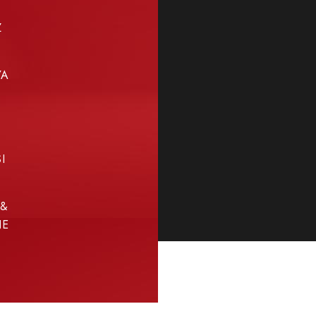
Z
YA
I
 &
NE