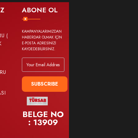
IZ
ABONE OL
KAMPANYALARIMIZDAN
U (
HABERDAR OLMAK İÇİN
K
E-POSTA ADRESİNİZİ
KAYDEDEBİLİRSİNİZ.
RU
SUBSCRIBE
ASI
BELGE NO
: 13909