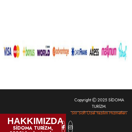
Copyright
2025 SİDOMA
TURİZM.
Snr Soft Özel Yazılım Hizmetleri
HAKKIMIZDA
SİDOMA TURİZM,