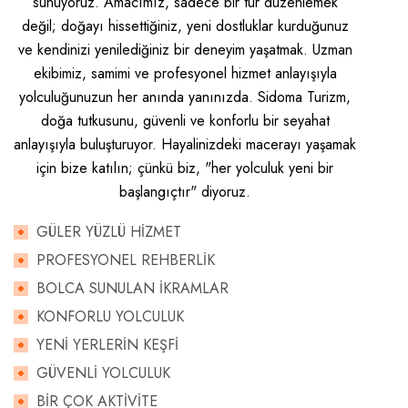
sunuyoruz. Amacımız, sadece bir tur düzenlemek
değil; doğayı hissettiğiniz, yeni dostluklar kurduğunuz
ve kendinizi yenilediğiniz bir deneyim yaşatmak. Uzman
ekibimiz, samimi ve profesyonel hizmet anlayışıyla
yolculuğunuzun her anında yanınızda. Sidoma Turizm,
doğa tutkusunu, güvenli ve konforlu bir seyahat
anlayışıyla buluşturuyor. Hayalinizdeki macerayı yaşamak
için bize katılın; çünkü biz, "her yolculuk yeni bir
başlangıçtır" diyoruz.
GÜLER YÜZLÜ HİZMET
PROFESYONEL REHBERLİK
BOLCA SUNULAN İKRAMLAR
KONFORLU YOLCULUK
YENİ YERLERİN KEŞFİ
GÜVENLİ YOLCULUK
BİR ÇOK AKTİVİTE